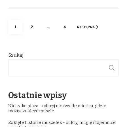
Stronicowanie
STRONA
STRONA
STRONA
1
2
…
4
NASTĘPNA
wpisów
Szukaj
S
Ostatnie wpisy
Nie tylko plaża - odkryj niezwykłe miejsca, gdzie
można znaleźć muszle
Zaklęte historie muszelek - odkryj magię i tajemnice