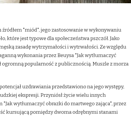
m źródłem "miód", jego zastosowanie w wykonywaniu
o, które jest typowe dla społeczeństwa pszczół. Jako
 męską zasadę wytrzymałości i wytrwałości. Ze względu
enaganną wykonania przez Beuysa "Jak wytłumaczyć
ł ogromną popularność z publicznością. Muszle z morza
 potencjał uzdrawiania przedstawiono na jego występy,
zkiej ekspresji. Przyniósł życie wielu innych
 "Jak wytłumaczyć obrazki do martwego zająca", przez
wość kursującą pomiędzy dwoma odrębnymi stanami