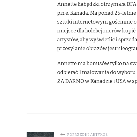
Annette Łabędzki otrzymała BFA 
p.n.e. Kanada. Ma ponad 25-letnie
sztuki internetowym gościnnie ory
miejsce dla kolekcjonerów kupić o
artystów, aby wyświetlić i sprze
przesyłanie obrazów jest nieogra
Annette ma bonusów tylko na swoj
odbierać 1 malowania do wyboru 
ZA DARMO w Kanadzie i USA w s
POPRZEDNI ARTYKUŁ