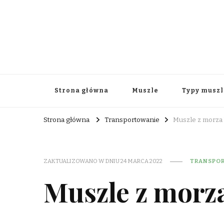
Strona główna
Muszle
Typy muszl
Strona główna
Transportowanie
Muszle z morza 
ZAKTUALIZOWANO W DNIU
24 MARCA 2022
TRANSPO
Muszle z morza