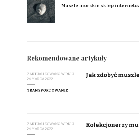
Muszle morskie sklep interneto
Rekomendowane artykuły
Jak zdobyć musz
ZAKTUALIZOWANO W DNIU
24 MARCA 2022
TRANSPORTOWANIE
Kolekcjonerzy mu
ZAKTUALIZOWANO W DNIU
24 MARCA 2022