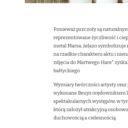
Ponieważ pszczoły są naturalny
reprezentowane życzliwość i ciepł
metal Marsa, żelazo symbolizuje
na rzadkie charakteru aktu i ni
zdjęcia do Martwego Hare" zyska
bałtyckiego
Wymiary twórczości artysty oraz
wykonane Beuys orędownikiem lud
spektakularnych występów, w tym
którą założył atrakcyjną osobo
duchowością a cielesnością.