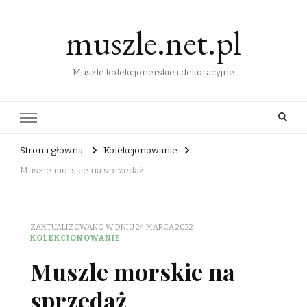
muszle.net.pl
Muszle kolekcjonerskie i dekoracyjne
Strona główna
Kolekcjonowanie
Muszle morskie na sprzedaż
ZAKTUALIZOWANO W DNIU
24 MARCA 2022
KOLEKCJONOWANIE
Muszle morskie na
sprzedaż