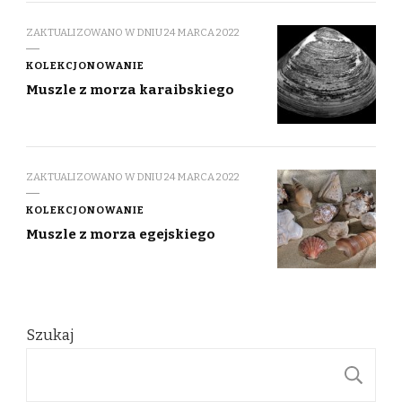
ZAKTUALIZOWANO W DNIU
24 MARCA 2022
KOLEKCJONOWANIE
Muszle z morza karaibskiego
ZAKTUALIZOWANO W DNIU
24 MARCA 2022
KOLEKCJONOWANIE
Muszle z morza egejskiego
Szukaj
S